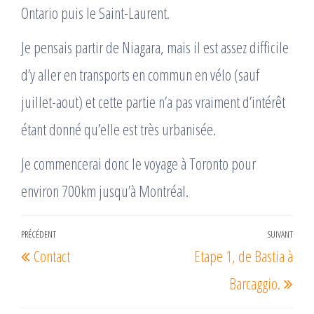
Ontario puis le Saint-Laurent.
Je pensais partir de Niagara, mais il est assez difficile
d’y aller en transports en commun en vélo (sauf
juillet-aout) et cette partie n’a pas vraiment d’intérêt
étant donné qu’elle est très urbanisée.
Je commencerai donc le voyage à Toronto pour
environ 700km jusqu’à Montréal.
Navigation
PRÉCÉDENT
SUIVANT
Article
Arti
Contact
Etape 1, de Bastia à
de
précédent
suiv
l’article
Barcaggio.